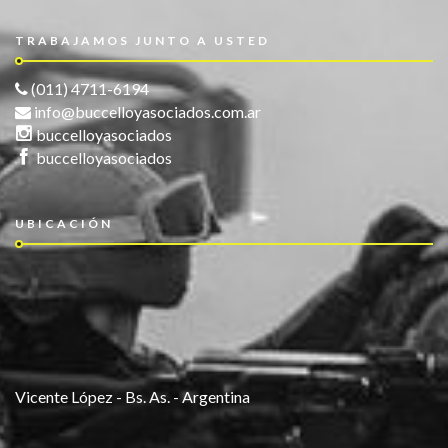
TRABAJAMOS JUNTO A USTED
(011) 4711-6194
info@buccelloyasociados.com.ar
buccelloyasociados
buccelloyasociados
UBICACIÓN
Vicente López - Bs. As. - Argentina