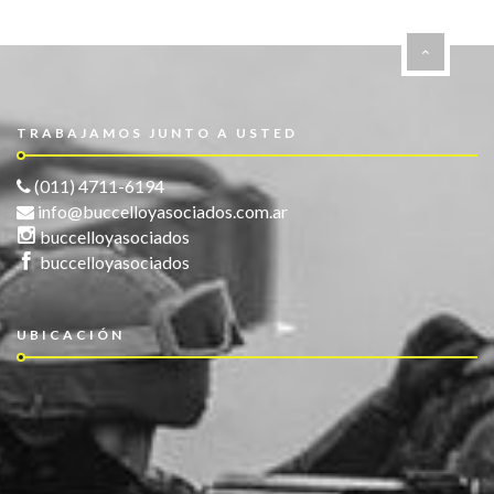
TRABAJAMOS JUNTO A USTED
(011) 4711-6194
info@buccelloyasociados.com.ar
buccelloyasociados
buccelloyasociados
UBICACIÓN