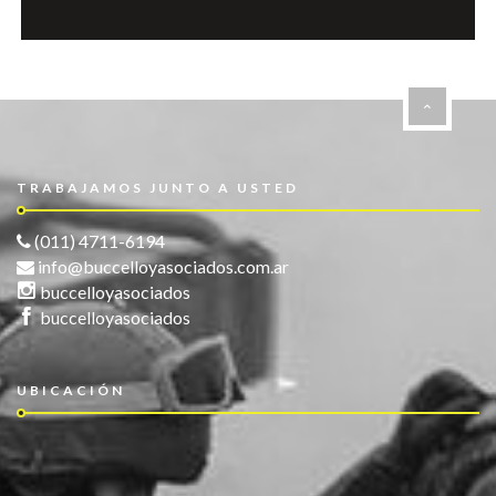
TRABAJAMOS JUNTO A USTED
(011) 4711-6194
info@buccelloyasociados.com.ar
buccelloyasociados
buccelloyasociados
UBICACIÓN